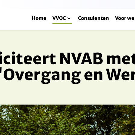
Home
VVOC
Consulenten
Voor we
iciteert NVAB me
n 'Overgang en We