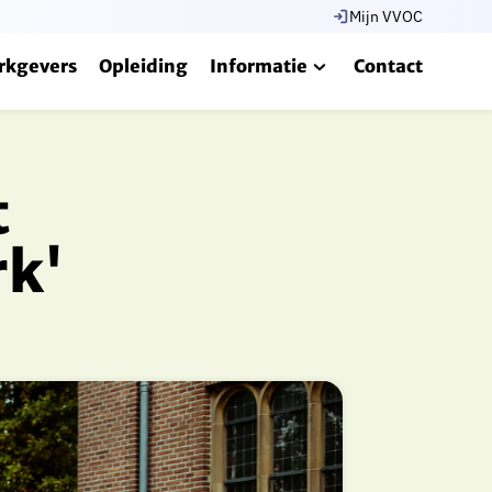
Mijn VVOC
rkgevers
Opleiding
Informatie
Contact
t
rk'