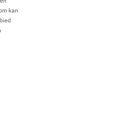
 en
 om kan
ebied
n