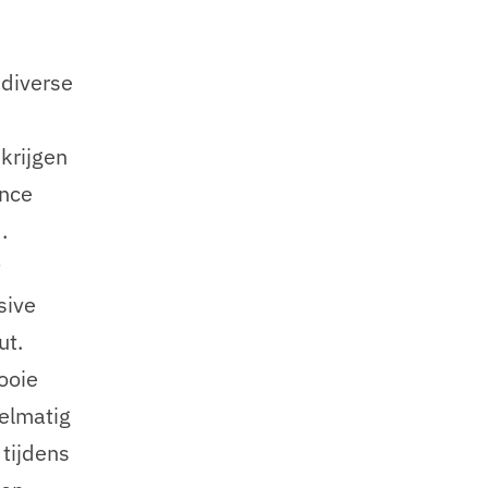
 diverse
 krijgen
ence
.
t
sive
ut.
ooie
gelmatig
tijdens