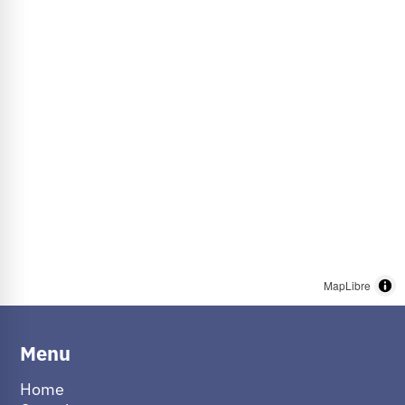
MapLibre
Menu
Home