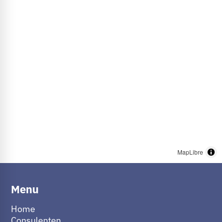
MapLibre
Menu
Home
Consulenten