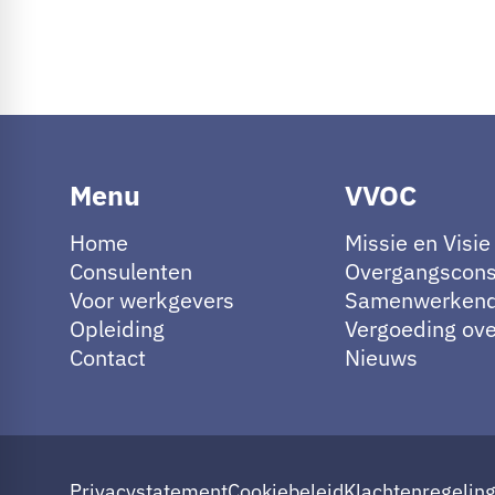
Menu
VVOC
Home
Missie en Visie
Consulenten
Overgangscons
Voor werkgevers
Samenwerkend
Opleiding
Vergoeding ov
Contact
Nieuws
Privacystatement
Cookiebeleid
Klachtenregelin