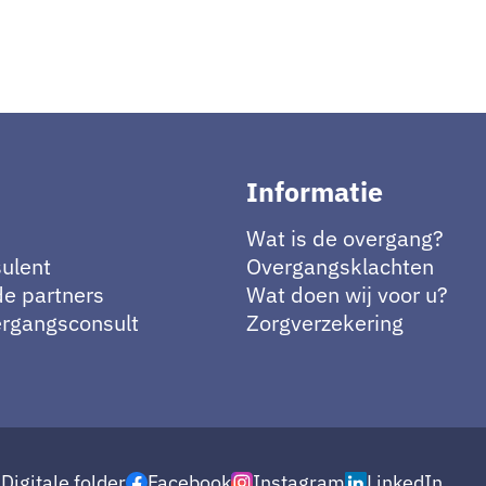
Informatie
Wat is de overgang?
ulent
Overgangsklachten
e partners
Wat doen wij voor u?
ergangsconsult
Zorgverzekering
g
Digitale folder
Facebook
Instagram
LinkedIn