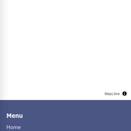
MapLibre
Menu
Home